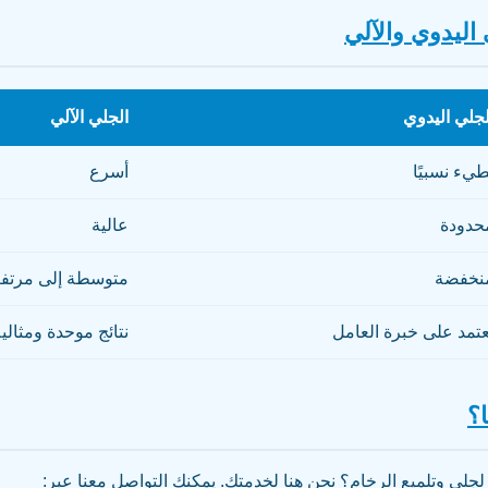
🧽 مقارنة بين 
الجلي الآلي
الجلي اليدو
أسرع
بطيء نسبيً
عالية
محدود
وسطة إلى مرتفعة
منخفض
تائج موحدة ومثالية
تعتمد على خبرة العام

هل تبحث عن خدمة موثوقة لجلي وتلميع الرخام؟ نحن هنا لخدمتك