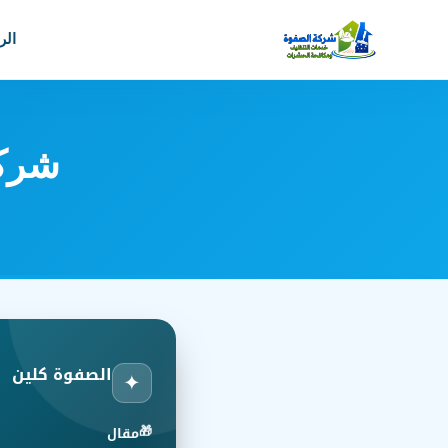
الر
شركة
الصفوة كلين
✦
🎁
مقال