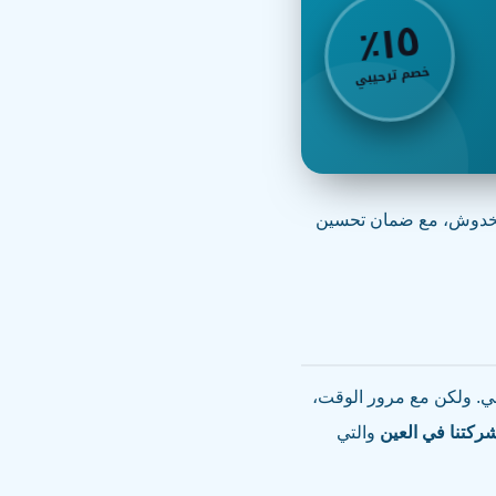
٥
٪
١
خصم ترحيبي
والخدوش، مع ضمان تحسين
عي. ولكن مع مرور الوقت،
ركتنا في العين
والتي