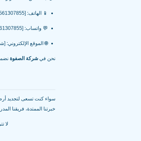
📱 الهاتف: [0561307855]
💬 واتساب: [971561307855+]
🌐 الموقع الإلكتروني: [
نحن في
شركة الصفوة
نضمن 
سواء كنت تسعى لتجديد أرضي
خبرتنا الممتدة، فريقنا الم
لا ت