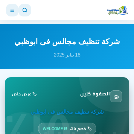
شركة تنظيف مجالس فى ابوظبي
18 يناير 2025
١٥٪
الصفوة كلين
🧽
🏷️ عرض خاص
شركة تنظيف مجالس فى ابوظبي
🏷️ خصم ١٥٪ ·
WELCOME15